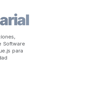
rial
ciones,
e Software
e.js para
dad