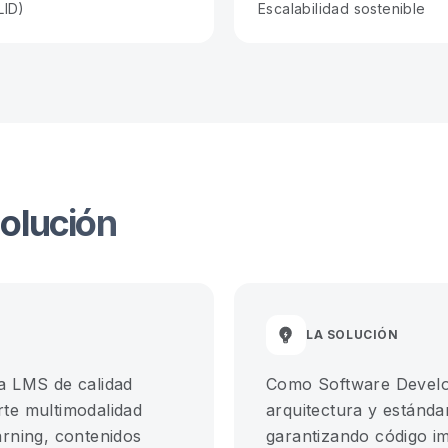
LID)
Escalabilidad sostenible
olución
LA SOLUCIÓN
a LMS de calidad
Como Software Develop
te multimodalidad
arquitectura y estánda
arning, contenidos
garantizando código i