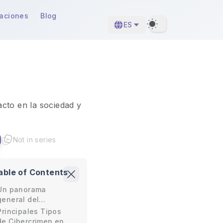
caciones
Blog
ES
Dark Theme
acto en la sociedad y
Not in series
able of Contents
Un panorama
general del
cibercrimen en
Principales Tipos
Guatemala.
de Cibercrimen en