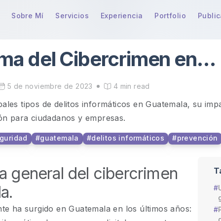
Sobre Mí
Servicios
Experiencia
Portfolio
Publi
ma del Cibercrimen en
ala
5 de noviembre de 2023
4 min read
ipales tipos de delitos informáticos en Guatemala, su imp
ón para ciudadanos y empresas.
guridad
#
guatemala
#
delitos informáticos
#
prevención
 general del cibercrimen
T
a.
e ha surgido en Guatemala en los últimos años: