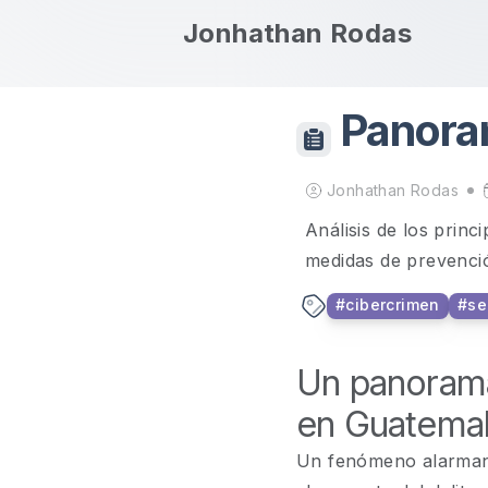
skip to content
Jonhathan Rodas
Panora
Guatem
Jonhathan Rodas
Análisis de los princ
medidas de prevenci
#
cibercrimen
#
se
Un panorama
en Guatemal
Un fenómeno alarmant