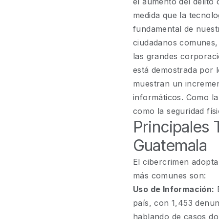
el aumento del delito
medida que la tecnolo
fundamental de nuest
ciudadanos comunes, e
las grandes corporacio
está demostrada por l
muestran un increment
informáticos. Como la 
como la seguridad fís
Principales
Guatemala
El cibercrimen adopta
más comunes son:
Uso de Información:
E
país, con 1,453 denun
hablando de casos do