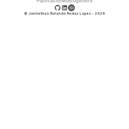
Publicaciones
Blog
Ahora
© Jonhathan Rolando Rodas Lopez - 2026
Github
LinkedIn
ORCID