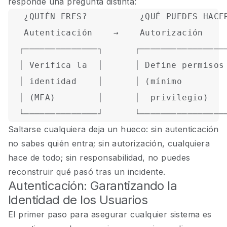
responde una pregunta distinta:
   ¿QUIÉN ERES?          ¿QUÉ PUEDES HACER
   Autenticación    →    Autorización     
  ┌──────────────┐      ┌─────────────────
  │ Verifica la  │      │ Define permisos 
  │ identidad    │      │ (mínimo         
  │ (MFA)        │      │  privilegio)    
Saltarse cualquiera deja un hueco: sin autenticación
no sabes quién entra; sin autorización, cualquiera
hace de todo; sin responsabilidad, no puedes
reconstruir qué pasó tras un incidente.
Autenticación: Garantizando la
Identidad de los Usuarios
El primer paso para asegurar cualquier sistema es