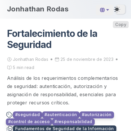
skip to content
Jonhathan Rodas
Dar
Copy
Copy
Fortalecimiento de la
Seguridad
Jonhathan Rodas
25 de noviembre de 2023
5 min read
Análisis de los requerimientos complementarios
de seguridad: autenticación, autorización y
asignación de responsabilidad, esenciales para
proteger recursos críticos.
#
seguridad
#
autenticación
#
autorización
#
control de acceso
#
responsabilidad
Fundamentos de Seguridad de la Información